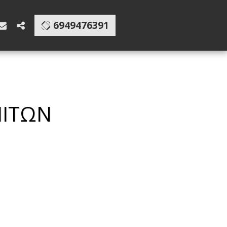
6949476391
ΝΙΤΩΝ