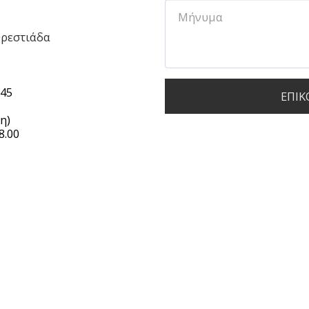
Ορεστιάδα
45

ΕΠΙΚ
)

.00
