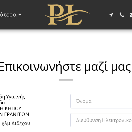
ότερα
Επικοινωνήστε μαζί μας
δη Υγιεινής
δα
ΔΗ ΚΗΠΟΥ -
ΩΝ ΓΡΑΝΙΤΩΝ
ο χλμ Διδ/χου