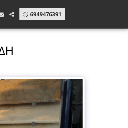
6949476391
ΊΔΗ